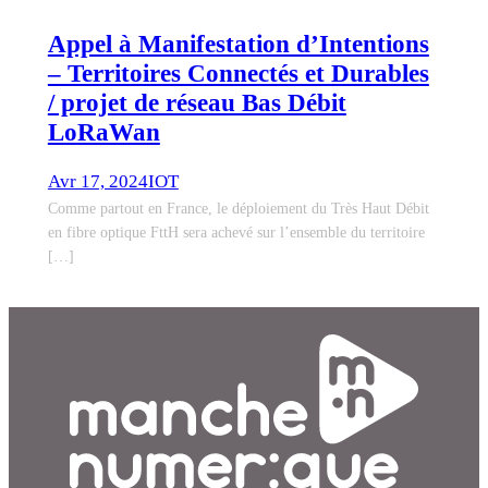
Appel à Manifestation d’Intentions
– Territoires Connectés et Durables
/ projet de réseau Bas Débit
LoRaWan
Avr 17, 2024
IOT
Comme partout en France, le déploiement du Très Haut Débit
en fibre optique FttH sera achevé sur l’ensemble du territoire
[…]