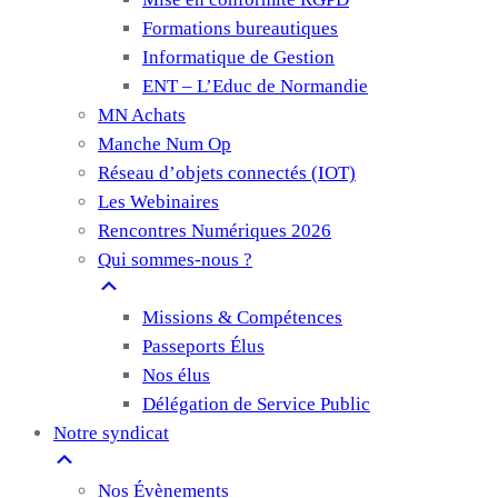
Formations bureautiques
Informatique de Gestion
ENT – L’Educ de Normandie
MN Achats
Manche Num Op
Réseau d’objets connectés (IOT)
Les Webinaires
Rencontres Numériques 2026
Qui sommes-nous ?
Missions & Compétences
Passeports Élus
Nos élus
Délégation de Service Public
Notre syndicat
Nos Évènements