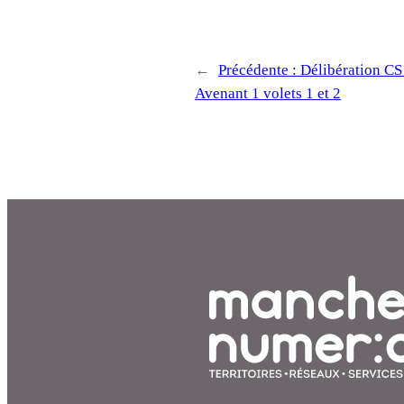
←
Précédente :
Délibération C
Avenant 1 volets 1 et 2