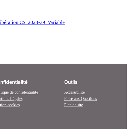
ibération CS_2023-39_Variable
nfidentialité
Outils
itique de confidentialité
Accessibilité
tions Légales
Foire aux Questions
tion cookies
Plan de site