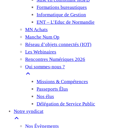
Formations bureautiques
Informatique de Gestion
ENT – L’Educ de Normandie
MN Achats
Manche Num Op
Réseau d’objets connectés (IOT)
Les Webinaires
Rencontres Numériques 2026
Qui sommes-nous ?
Missions & Compétences
Passeports Élus
Nos élus
Délégation de Service Public
Notre syndicat
Nos Évènements