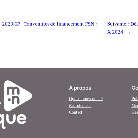
S_2023-37_Convention de financement FSN :
Suivante :
Dél
X 2024
→
À propos
Co
Qui sommes-nous ?
Pol
Recrutement
Men
Contact
Ges