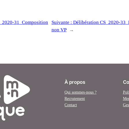
S_2020-31_Composition
Suivante :
Délibération CS_2020-33_
non VP
→
À propos
Co
Qui sommes-nous ?
Pol
Recrutement
Men
Contact
Ges