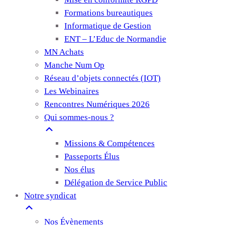
Formations bureautiques
Informatique de Gestion
ENT – L’Educ de Normandie
MN Achats
Manche Num Op
Réseau d’objets connectés (IOT)
Les Webinaires
Rencontres Numériques 2026
Qui sommes-nous ?
Missions & Compétences
Passeports Élus
Nos élus
Délégation de Service Public
Notre syndicat
Nos Évènements