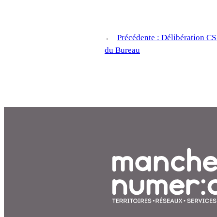
←
Précédente :
Délibération C
du Bureau