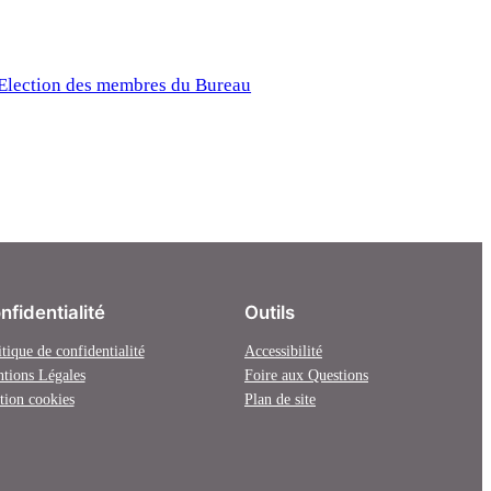
Election des membres du Bureau
nfidentialité
Outils
itique de confidentialité
Accessibilité
tions Légales
Foire aux Questions
tion cookies
Plan de site