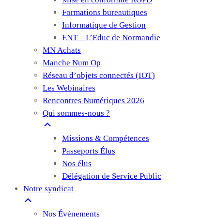
Formations bureautiques
Informatique de Gestion
ENT – L’Educ de Normandie
MN Achats
Manche Num Op
Réseau d’objets connectés (IOT)
Les Webinaires
Rencontres Numériques 2026
Qui sommes-nous ?
Missions & Compétences
Passeports Élus
Nos élus
Délégation de Service Public
Notre syndicat
Nos Évènements