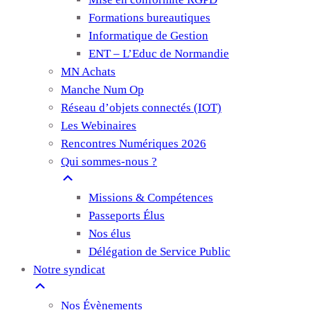
Formations bureautiques
Informatique de Gestion
ENT – L’Educ de Normandie
MN Achats
Manche Num Op
Réseau d’objets connectés (IOT)
Les Webinaires
Rencontres Numériques 2026
Qui sommes-nous ?
Missions & Compétences
Passeports Élus
Nos élus
Délégation de Service Public
Notre syndicat
Nos Évènements