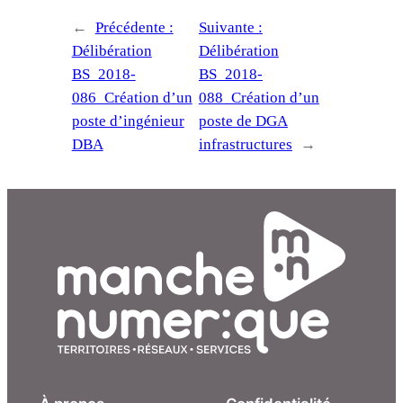
←
Précédente :
Suivante :
Délibération
Délibération
BS_2018-
BS_2018-
086_Création d’un
088_Création d’un
poste d’ingénieur
poste de DGA
DBA
infrastructures
→