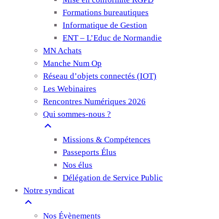
Formations bureautiques
Informatique de Gestion
ENT – L’Educ de Normandie
MN Achats
Manche Num Op
Réseau d’objets connectés (IOT)
Les Webinaires
Rencontres Numériques 2026
Qui sommes-nous ?
Missions & Compétences
Passeports Élus
Nos élus
Délégation de Service Public
Notre syndicat
Nos Évènements