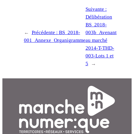
Suivante :
Délibération
BS_2018-
←
Précédente :
BS_2018-
003b_Avenant
001_Annexe_Organigramme
au marché
2014-T-THD-
003-Lots 1 et
5
→