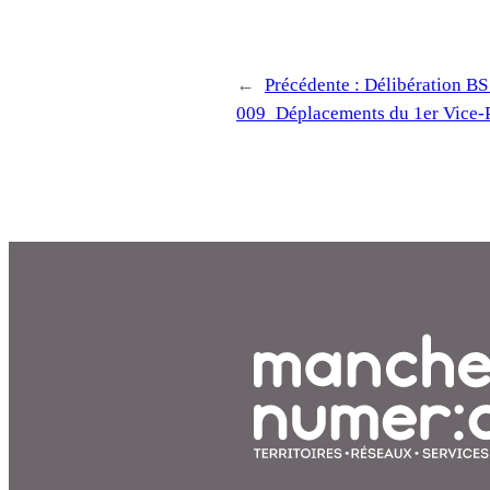
←
Précédente :
Délibération B
009_Déplacements du 1er Vice-P