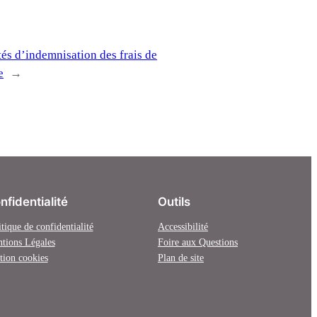
s d’indemnisation des frais de
e
→
nfidentialité
Outils
itique de confidentialité
Accessibilité
tions Légales
Foire aux Questions
tion cookies
Plan de site