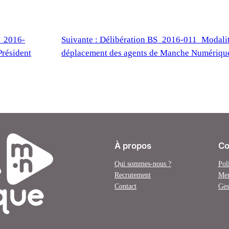
S_2016-
Suivante :
Délibération BS_2016-011_Modalité
résident
déplacement des agents de Manche Numériqu
À propos
Co
Qui sommes-nous ?
Pol
Recrutement
Men
Contact
Ges