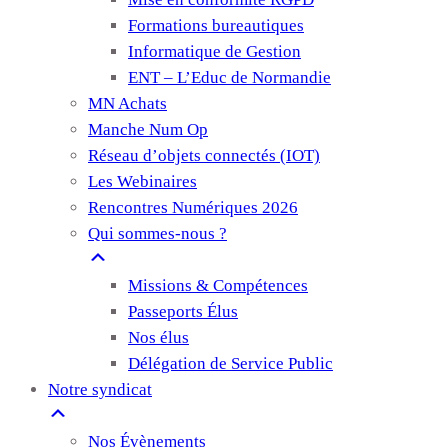
Formations bureautiques
Informatique de Gestion
ENT – L’Educ de Normandie
MN Achats
Manche Num Op
Réseau d’objets connectés (IOT)
Les Webinaires
Rencontres Numériques 2026
Qui sommes-nous ?
Missions & Compétences
Passeports Élus
Nos élus
Délégation de Service Public
Notre syndicat
Nos Évènements