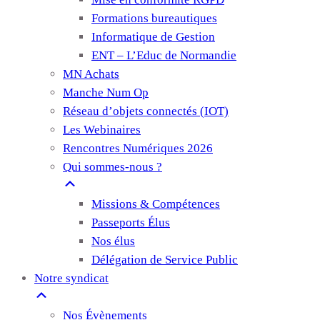
Formations bureautiques
Informatique de Gestion
ENT – L’Educ de Normandie
MN Achats
Manche Num Op
Réseau d’objets connectés (IOT)
Les Webinaires
Rencontres Numériques 2026
Qui sommes-nous ?
Missions & Compétences
Passeports Élus
Nos élus
Délégation de Service Public
Notre syndicat
Nos Évènements