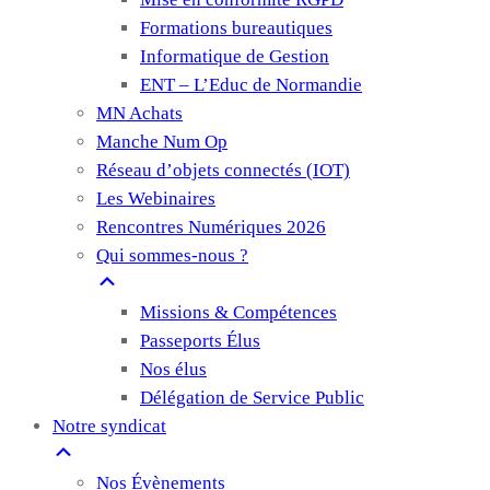
Formations bureautiques
Informatique de Gestion
ENT – L’Educ de Normandie
MN Achats
Manche Num Op
Réseau d’objets connectés (IOT)
Les Webinaires
Rencontres Numériques 2026
Qui sommes-nous ?
Missions & Compétences
Passeports Élus
Nos élus
Délégation de Service Public
Notre syndicat
Nos Évènements