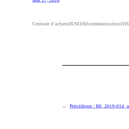
Mar 27, 2020
Centrale d’achatsDUSITélécommunicationsTél
←
Précédente :
BS_2019-014_an