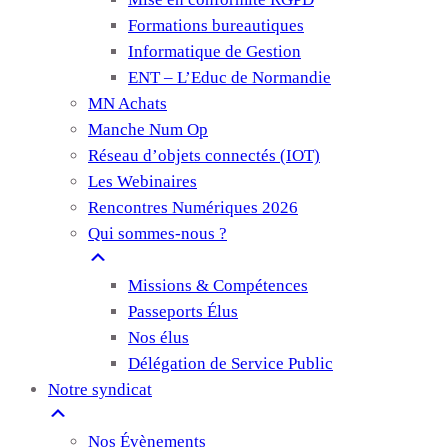
Formations bureautiques
Informatique de Gestion
ENT – L’Educ de Normandie
MN Achats
Manche Num Op
Réseau d’objets connectés (IOT)
Les Webinaires
Rencontres Numériques 2026
Qui sommes-nous ?
Missions & Compétences
Passeports Élus
Nos élus
Délégation de Service Public
Notre syndicat
Nos Évènements