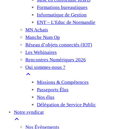
Formations bureautiques
Informatique de Gestion
ENT – L’Educ de Normandie
MN Achats
Manche Num Op
Réseau d’objets connectés (IOT)
Les Webinaires
Rencontres Numériques 2026
Qui sommes-nous ?
Missions & Compétences
Passeports Élus
Nos élus
Délégation de Service Public
Notre syndicat
Nos Évènements