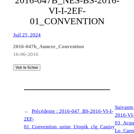
2016-047B_NES-BS-2016-
VI-I-2EF-
01_CONVENTION
Juil 25, 2024
2016-047b_Annexe_Convention
16-06-2016
Voir le fichier
Suivante
←
Précédente :
2016-047_BS-2016-VI-I-
2016-VI
2EF-
03_Acqui
01_Convention_usine_Utopik_clg_Canisy
Lo_Caen